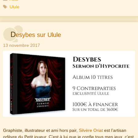
Étiquettes
Ulule
D
esybes sur Ulule
13 novembre 2017
Graphiste, illustrateur et ami hors pair,
Silvère Oriat
est l’artisan
orfèvre du Petit joueur. C’est à lui que je confie tous mes jeux, c’est