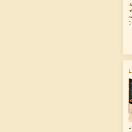
d
r
a
D
L
U