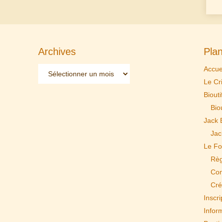
Archives
Plan
Archives
Accue
Le Cr
Biouti
Biou
Jack 
Jac
Le Fo
Règ
Con
Cré
Inscri
Infor