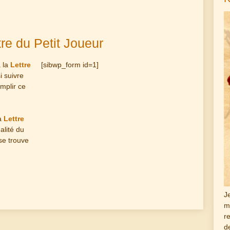
tre du Petit Joueur
à la
Lettre
[sibwp_form id=1]
i suivre
emplir ce
la
Lettre
alité du
 se trouve
J
m
r
d