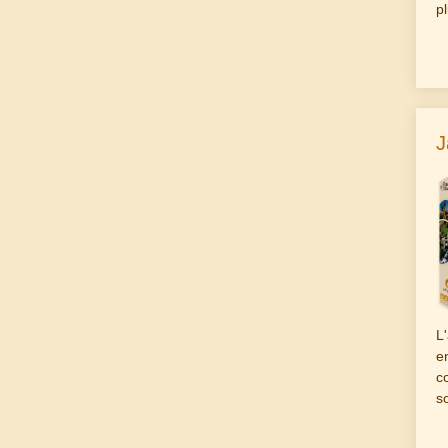
p
J
L
e
c
s