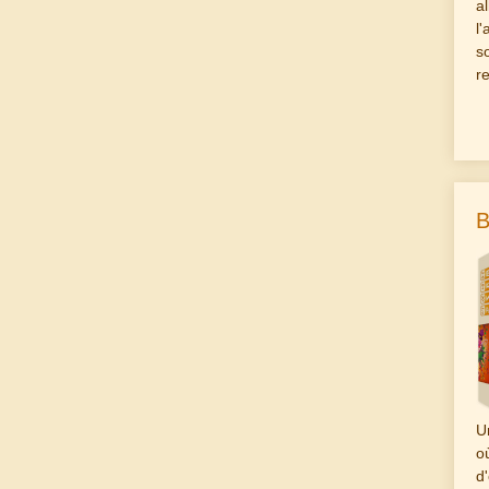
a
l
s
r
B
U
o
d