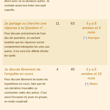
direct avec un ou plusieurs autres. Je
souhaite avant tout éviter tout spoil
superflu.
Je partage ou cherche une
11
63
il y a 8
réponse à la Question n°…
années et 4
mois
Pour discuter précisément de l'une
des dix questions, en sachant
Khorrigan
toutefois que les réponses seront
certainement imbriquées les unes aux
autres. Il me sera très difficile d'éviter
les spoils.
Je discute librement de
4
45
il y a 6
l’enquête en cours
années et 10
mois
Pour discuter librement de toutes les
hypothèses en cours, faire part de
Albatur
ses dernières trouvailles ou
commenter celles des autres. C'est
aussi l'occasion d'y jouer en groupe,
en mode coopératif.