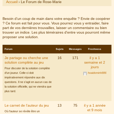
Accueil
›
Le Forum de Rose-Marie
Besoin d’un coup de main dans votre enquête ? Envie de coopérer
? Ce forum est fait pour vous. Vous pourrez vous y entraider, faire
part de vos dernières trouvailles, laisser un commentaire ou bien
trouver un indice. Les plus téméraires d'entre vous pourront même
proposer une solution.
Forum
Sujets
Messages
Freshness
Je partage ou cherche une
16
171
il y a 1
solution complète au jeu
semaine et 2
jours
Pour discuter de la solution complète
d'un joueur. Celle-ci doit
hoaidominh886
impérativement répondre aux dix
questions. Il ne s'agit en aucun cas de
la solution officielle, qui ne viendra que
plus tard.
Le carnet de l’auteur du jeu
13
75
il y a 1 année
et 9 mois
Où l'auteur se révèle être un