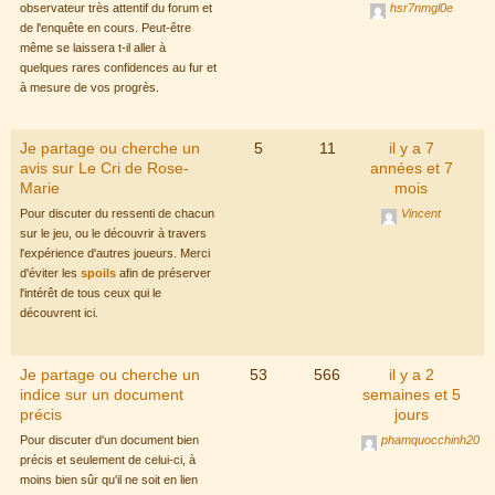
observateur très attentif du forum et
hsr7nmgl0e
de l'enquête en cours. Peut-être
même se laissera t-il aller à
quelques rares confidences au fur et
à mesure de vos progrès.
Je partage ou cherche un
5
11
il y a 7
avis sur Le Cri de Rose-
années et 7
Marie
mois
Pour discuter du ressenti de chacun
Vincent
sur le jeu, ou le découvrir à travers
l'expérience d'autres joueurs. Merci
d'éviter les
spoils
afin de préserver
l'intérêt de tous ceux qui le
découvrent ici.
Je partage ou cherche un
53
566
il y a 2
indice sur un document
semaines et 5
précis
jours
Pour discuter d'un document bien
phamquocchinh20
précis et seulement de celui-ci, à
moins bien sûr qu'il ne soit en lien