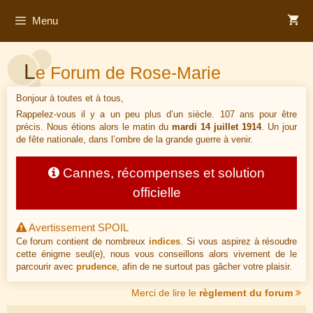
Aller
Menu
au
contenu
L
e Forum de Rose-Marie
Bonjour à toutes et à tous,
Rappelez-vous il y a un peu plus d’un siècle. 107 ans pour être
précis. Nous étions alors le matin du
mardi 14 juillet 1914
. Un jour
de fête nationale, dans l’ombre de la grande guerre à venir.
Cannes, récompenses et solution
officielle
Avertissement SPOIL
Ce forum contient de nombreux
indices
. Si vous aspirez à résoudre
cette énigme seul(e), nous vous conseillons alors vivement de le
parcourir avec
prudence
, afin de ne surtout pas gâcher votre plaisir.
Merci de lire le
règlement du forum