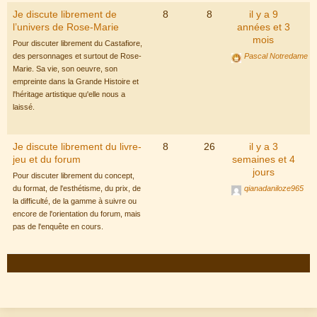
Je discute librement de
8
8
il y a 9
l’univers de Rose-Marie
années et 3
mois
Pour discuter librement du Castafiore,
des personnages et surtout de Rose-
Pascal Notredame
Marie. Sa vie, son oeuvre, son
empreinte dans la Grande Histoire et
l'héritage artistique qu'elle nous a
laissé.
Je discute librement du livre-
8
26
il y a 3
jeu et du forum
semaines et 4
jours
Pour discuter librement du concept,
du format, de l'esthétisme, du prix, de
qianadaniloze965
la difficulté, de la gamme à suivre ou
encore de l'orientation du forum, mais
pas de l'enquête en cours.