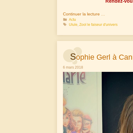
Rendez-vous 
Continuer la lecture …
Catégories
Actu
Étiquettes
Ulule
,
Zool le faiseur d'univers
S
ophie Gerl à Can
6 mars 2018