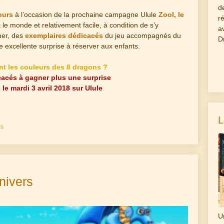
d
ours
à l’occasion de la prochaine campagne Ulule
Zool, le
r
ut le monde et relativement facile, à condition de s’y
a
ner, des
exemplaires dédicacés
du jeu accompagnés du
D
e excellente surprise à réserver aux enfants.
nt les couleurs des 8 dragons ?
cacés à gagner plus une surprise
 le mardi 3 avril 2018 sur Ulule
L
rs
univers
U