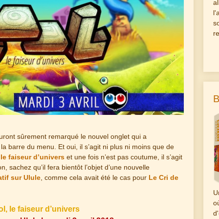
a
l
s
r
B
uront sûrement remarqué le nouvel onglet qui a
la barre du menu. Et oui, il s’agit ni plus ni moins que de
 le faiseur d’univers
et une fois n’est pas coutume, il s’agit
n, sachez qu’il fera bientôt l’objet d’une nouvelle
tif sur Ulule
, comme cela avait été le cas pour
Le Cri de
U
o
l, le faiseur d’univers
d