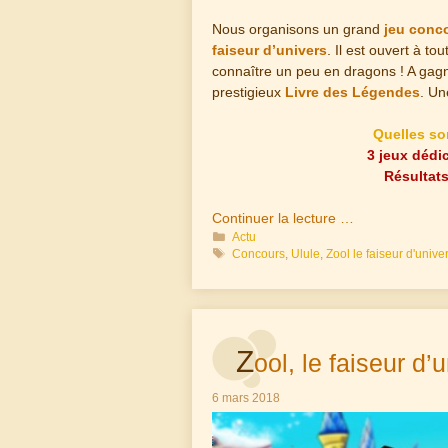
Nous organisons un grand
jeu conc
faiseur d’univers
. Il est ouvert à to
connaître un peu en dragons ! A gag
prestigieux
Livre des Légendes
. Un
Quelles so
3 jeux dédi
Résultats
Continuer la lecture …
Catégories
Actu
Étiquettes
Concours
,
Ulule
,
Zool le faiseur d'unive
Z
ool, le faiseur d’
6 mars 2018