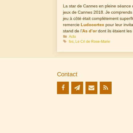
La star de Cannes en pleine séance 
jeux de Cannes 2018. Je comprends 
jeu à côté était complètement superflu 
remercie
Ludocortex
pour leur invit
stand de l’
As d’or
dont ils étaient les
Catégories
Actu
Étiquettes
fes
,
Le Cri de Rose-Marie
Contact