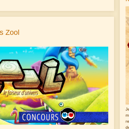
s Zool
J
m
r
d