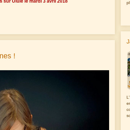
sur Ulule le mardi 3 avril 2018
p
J
nes !
L
e
c
s