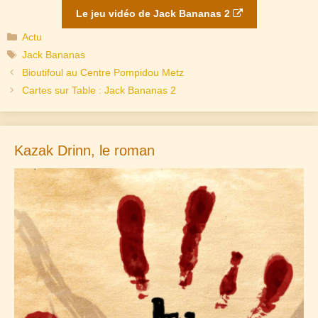
Le jeu vidéo de Jack Bananas 2
Catégories
Actu
Étiquettes
Jack Bananas
Navigation
Bioutifoul au Centre Pompidou Metz
des
Cartes sur Table : Jack Bananas 2
articles
Kazak Drinn, le roman