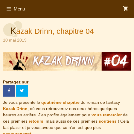
Aller
Menu
au
contenu
K
azak Drinn, chapitre 04
10 mai 2019
Partagez sur
Je vous présente le
quatrième chapitre
du roman de fantasy
Kazak Drinn
, où vous retrouverez nos deux héros quelques
heures en arrière. J’en profite également pour
vous remercier
de
ces premiers
retours
, mais aussi de ces premiers
soutiens
! Cela
fait plaisir et je vous avoue que ce n’en est que plus
encourageant
.