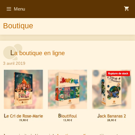
Aller
Menu
au
contenu
Boutique
L
a boutique en ligne
3 avril 2019