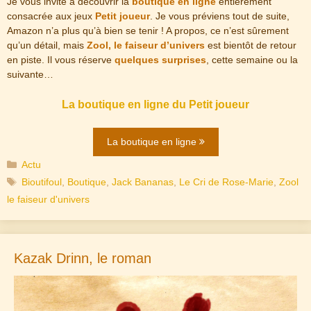
Je vous invite à découvrir la
boutique en ligne
entièrement
consacrée aux jeux
Petit joueur
. Je vous préviens tout de suite,
Amazon n’a plus qu’à bien se tenir ! A propos, ce n’est sûrement
qu’un détail, mais
Zool, le faiseur d’univers
est bientôt de retour
en piste. Il vous réserve
quelques surprises
, cette semaine ou la
suivante…
La boutique en ligne du Petit joueur
La boutique en ligne
Catégories
Actu
Étiquettes
Bioutifoul
,
Boutique
,
Jack Bananas
,
Le Cri de Rose-Marie
,
Zool
le faiseur d'univers
Kazak Drinn, le roman