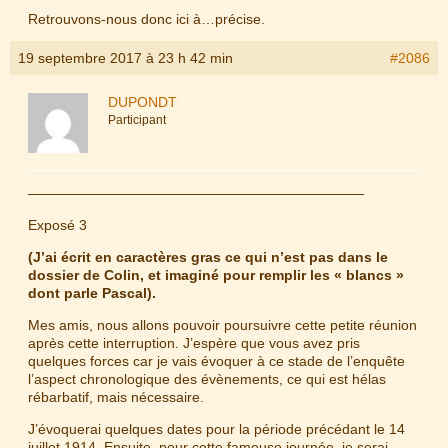
Retrouvons-nous donc ici à…précise.
19 septembre 2017 à 23 h 42 min
#2086
DUPONDT
Participant
————————————————————————
Exposé 3
(J’ai écrit en caractères gras ce qui n’est pas dans le
dossier de Colin, et imaginé pour remplir les « blancs »
dont parle Pascal).
Mes amis, nous allons pouvoir poursuivre cette petite réunion
après cette interruption. J’espère que vous avez pris
quelques forces car je vais évoquer à ce stade de l’enquête
l’aspect chronologique des évènements, ce qui est hélas
rébarbatif, mais nécessaire.
J’évoquerai quelques dates pour la période précédant le 14
juillet 1914. Ensuite, pour cette fameuse journée, je serai