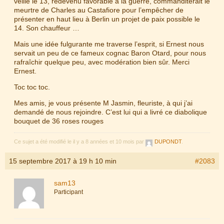
veille le 13, redevenu favorable à la guerre, commanditerait le
meurtre de Charles au Castafiore pour l’empêcher de
présenter en haut lieu à Berlin un projet de paix possible le
14. Son chauffeur …
Mais une idée fulgurante me traverse l’esprit, si Ernest nous
servait un peu de ce fameux cognac Baron Otard, pour nous
rafraîchir quelque peu, avec modération bien sûr. Merci
Ernest.
Toc toc toc.
Mes amis, je vous présente M Jasmin, fleuriste, à qui j’ai
demandé de nous rejoindre. C’est lui qui a livré ce diabolique
bouquet de 36 roses rouges
Ce sujet a été modifié le il y a 8 années et 10 mois par
DUPONDT
.
15 septembre 2017 à 19 h 10 min
#2083
sam13
Participant