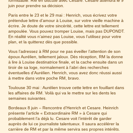
formidable. RM en discute avec Cesare. Cesare attendra le 9
juin pour prendre sa décision.
Paris entre le 23 et le 29 mai : Henrich, vous écrivez votre
prétendue lettre d’amour à Louise, sur votre vieille machine à
écrire. Je doute de votre sincérité, cette lettre est tellement
ampoulée. Vous pouvez tromper Louise, mais pas DUPONDT.
En réalité vous n’aimez pas Louise, vous l’utilisez pour votre
plan, et la quitterez dès que possible.
Vous l’adressez à RM pour ne pas éveiller l’attention de son
époux Aurélien, tellement jaloux. Dès réception, RM la donne
à lire à Louise destinatrice finale, et la cache ensuite dans un
tiroir de sa loge, normalement à l’abri des recherches
éventuelles d’Aurélien. Henrich, vous avez donc réussi aussi
à mettre dans votre poche RM, bravo.
Toulouse 30 mai : Aurélien trouve cette lettre en fouillant dans
les affaires de RM. Voilà qui va le mettre sur les dents les
semaines suivantes.
Bordeaux 8 juin – Rencontre d’Henrich et Cesare. Heinrich
présente l’article « Extraordinaire RM » à Cesare qui
probablement l’a déjà lu. Cesare voit l’intérêt de garder
auprès de lui ce journaliste talentueux. Il saura accélérer la
carrière de RM et par la même servira ses propres intérêts.