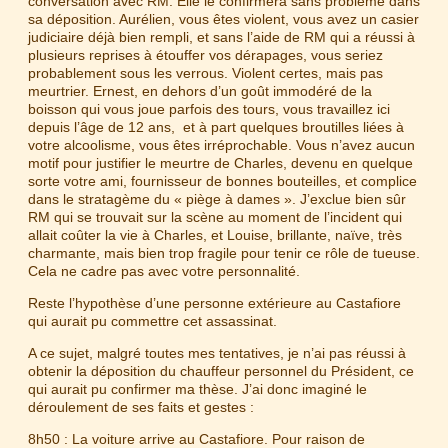
conversation avec RM. Elle le confirmera sans problème dans
sa déposition. Aurélien, vous êtes violent, vous avez un casier
judiciaire déjà bien rempli, et sans l’aide de RM qui a réussi à
plusieurs reprises à étouffer vos dérapages, vous seriez
probablement sous les verrous. Violent certes, mais pas
meurtrier. Ernest, en dehors d’un goût immodéré de la
boisson qui vous joue parfois des tours, vous travaillez ici
depuis l’âge de 12 ans, et à part quelques broutilles liées à
votre alcoolisme, vous êtes irréprochable. Vous n’avez aucun
motif pour justifier le meurtre de Charles, devenu en quelque
sorte votre ami, fournisseur de bonnes bouteilles, et complice
dans le stratagème du « piège à dames ». J’exclue bien sûr
RM qui se trouvait sur la scène au moment de l’incident qui
allait coûter la vie à Charles, et Louise, brillante, naïve, très
charmante, mais bien trop fragile pour tenir ce rôle de tueuse.
Cela ne cadre pas avec votre personnalité.
Reste l’hypothèse d’une personne extérieure au Castafiore
qui aurait pu commettre cet assassinat.
A ce sujet, malgré toutes mes tentatives, je n’ai pas réussi à
obtenir la déposition du chauffeur personnel du Président, ce
qui aurait pu confirmer ma thèse. J’ai donc imaginé le
déroulement de ses faits et gestes :
8h50 : La voiture arrive au Castafiore. Pour raison de