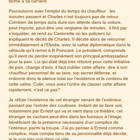
terme à sa carrière.
Poursuivons avec l’emploi du temps du chauffeur : les
minutes passent et Charles n’est toujours pas de retour.
Combien de temps aura duré son attente dans la voiture,
peut importe, peut-être une vingtaine de minutes, il finit par
s’inquiéter, se rend au Castorette où les policiers lui
expliquent le décès de Charles. Il décide alors de retourner
immédiatement à l’Elysée, avec la valise diplomatique dans le
véhicule qu’il remet à R Poincaré. Le président, comprends
qu’il vient de perdre inopinément son principal ambassadeur
pour la paix. Lui qui était déjà très réticent pour cette initiative
de paix, change d’avis, il faut oublier cette affaire, dire à son
chauffeur personnel de se taire, top secret défense, et
ordonne donc le silence total sur l’existence et le contenu de
cette valise. Colin, vous avez l’ordre de classer cette affaire
rapidement, n’est ce pas?
Je réfute l’existence de cet étranger venant de l’extérieur,
passant par l’entrée des coulisses, évitant de se faire voir,
notamment par Ernest qui va et vient dans ce théâtre, cet
étranger se cachant peut-être dans les bureaux à l’étage,
bénéficiant de la présence nécessaire d’un complice de
l’intérieur, parmi la troupe. J’ai pu penser à Ernest comme
complice, mais compte tenu de sa personnalité déjà décrite,
je le vois très mal dans ce rôle.