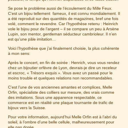
Se pose le problème aussi de l’écoulement du Mille Feux.
C’est un bijou tellement fameux, il est connu mondialement. Il
a été reproduit sur des quantités de magazines, bref une fois
volé, comment le revendre. Car l’hypothèse retenu : Heinrich
vole le bijou pour de l’argent – il se compare un peu à Arsène
Lupin, son mentor, gentleman séducteur cambrioleur. Il n’en
est qu’une pâle imitation…
Voici l’hypothèse que j’ai finalement choisie, la plus cohérente
à mon sens:
Après le concert, en fin de soirée : Henrich, vous vous rendez
chez un bijoutier orfèvre de Lyon, devrais-je dire un receleur
et escroc, « Trésors exquis ». Vous avez un passé pour le
moins trouble et quelques relations non recommandables.
C’est l’une de vos anciennes amantes et complices, Melle
Orfin, spécialiste des colliers sur mesure, des vrais comme
des imitations. Sous une apparence respectable, ce
commerce est en réalité une plaque tournante de trafic de
bijoux vers la Suisse.
Pour votre information, aujourd’hui Melle Orfin est à l’abri du
soleil, à l’ombre d’une belle cellule, malheureusement pour
elle pas dorée.