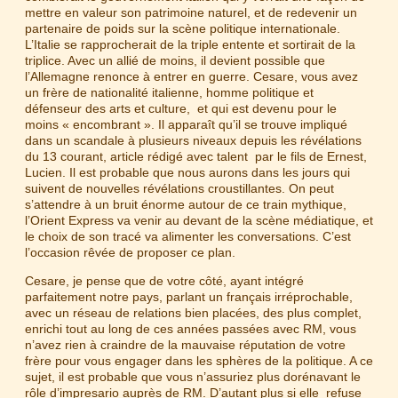
mettre en valeur son patrimoine naturel, et de redevenir un
partenaire de poids sur la scène politique internationale.
L’Italie se rapprocherait de la triple entente et sortirait de la
triplice. Avec un allié de moins, il devient possible que
l’Allemagne renonce à entrer en guerre. Cesare, vous avez
un frère de nationalité italienne, homme politique et
défenseur des arts et culture, et qui est devenu pour le
moins « encombrant ». Il apparaît qu’il se trouve impliqué
dans un scandale à plusieurs niveaux depuis les révélations
du 13 courant, article rédigé avec talent par le fils de Ernest,
Lucien. Il est probable que nous aurons dans les jours qui
suivent de nouvelles révélations croustillantes. On peut
s’attendre à un bruit énorme autour de ce train mythique,
l’Orient Express va venir au devant de la scène médiatique, et
le choix de son tracé va alimenter les conversations. C’est
l’occasion rêvée de proposer ce plan.
Cesare, je pense que de votre côté, ayant intégré
parfaitement notre pays, parlant un français irréprochable,
avec un réseau de relations bien placées, des plus complet,
enrichi tout au long de ces années passées avec RM, vous
n’avez rien à craindre de la mauvaise réputation de votre
frère pour vous engager dans les sphères de la politique. A ce
sujet, il est probable que vous n’assuriez plus dorénavant le
rôle d’impresario auprès de RM. D’autant plus si elle refuse