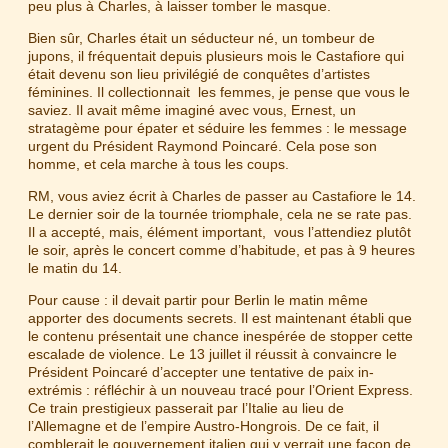
peu plus à Charles, à laisser tomber le masque.
Bien sûr, Charles était un séducteur né, un tombeur de
jupons, il fréquentait depuis plusieurs mois le Castafiore qui
était devenu son lieu privilégié de conquêtes d’artistes
féminines. Il collectionnait les femmes, je pense que vous le
saviez. Il avait même imaginé avec vous, Ernest, un
stratagème pour épater et séduire les femmes : le message
urgent du Président Raymond Poincaré. Cela pose son
homme, et cela marche à tous les coups.
RM, vous aviez écrit à Charles de passer au Castafiore le 14.
Le dernier soir de la tournée triomphale, cela ne se rate pas.
Il a accepté, mais, élément important, vous l’attendiez plutôt
le soir, après le concert comme d’habitude, et pas à 9 heures
le matin du 14.
Pour cause : il devait partir pour Berlin le matin même
apporter des documents secrets. Il est maintenant établi que
le contenu présentait une chance inespérée de stopper cette
escalade de violence. Le 13 juillet il réussit à convaincre le
Président Poincaré d’accepter une tentative de paix in-
extrémis : réfléchir à un nouveau tracé pour l’Orient Express.
Ce train prestigieux passerait par l’Italie au lieu de
l’Allemagne et de l’empire Austro-Hongrois. De ce fait, il
comblerait le gouvernement italien qui y verrait une façon de