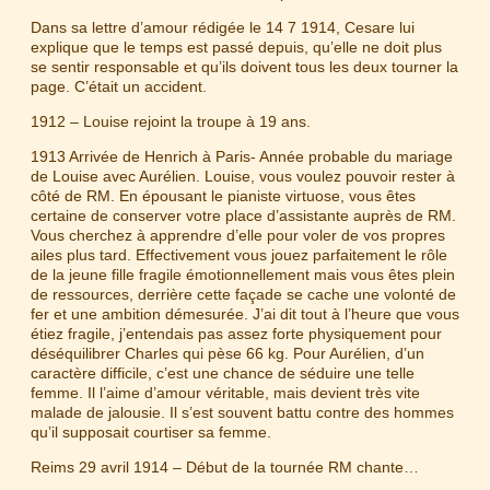
Dans sa lettre d’amour rédigée le 14 7 1914, Cesare lui
explique que le temps est passé depuis, qu’elle ne doit plus
se sentir responsable et qu’ils doivent tous les deux tourner la
page. C’était un accident.
1912 – Louise rejoint la troupe à 19 ans.
1913 Arrivée de Henrich à Paris- Année probable du mariage
de Louise avec Aurélien. Louise, vous voulez pouvoir rester à
côté de RM. En épousant le pianiste virtuose, vous êtes
certaine de conserver votre place d’assistante auprès de RM.
Vous cherchez à apprendre d’elle pour voler de vos propres
ailes plus tard. Effectivement vous jouez parfaitement le rôle
de la jeune fille fragile émotionnellement mais vous êtes plein
de ressources, derrière cette façade se cache une volonté de
fer et une ambition démesurée. J’ai dit tout à l’heure que vous
étiez fragile, j’entendais pas assez forte physiquement pour
déséquilibrer Charles qui pèse 66 kg. Pour Aurélien, d’un
caractère difficile, c’est une chance de séduire une telle
femme. Il l’aime d’amour véritable, mais devient très vite
malade de jalousie. Il s’est souvent battu contre des hommes
qu’il supposait courtiser sa femme.
Reims 29 avril 1914 – Début de la tournée RM chante…