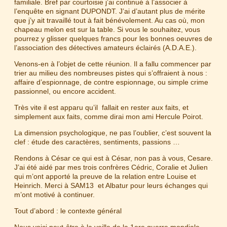
familiale. Bref par courtoisie j’ai continué à l’associer à
l’enquête en signant DUPONDT. J’ai d’autant plus de mérite
que j’y ait travaillé tout à fait bénévolement. Au cas où, mon
chapeau melon est sur la table. Si vous le souhaitez, vous
pourrez y glisser quelques francs pour les bonnes oeuvres de
l’association des détectives amateurs éclairés (A.D.A.E.).
Venons-en à l’objet de cette réunion. Il a fallu commencer par
trier au milieu des nombreuses pistes qui s’offraient à nous :
affaire d’espionnage, de contre espionnage, ou simple crime
passionnel, ou encore accident.
Très vite il est apparu qu’il fallait en rester aux faits, et
simplement aux faits, comme dirai mon ami Hercule Poirot.
La dimension psychologique, ne pas l’oublier, c’est souvent la
clef : étude des caractères, sentiments, passions …
Rendons à César ce qui est à César, non pas à vous, Cesare.
J’ai été aidé par mes trois confrères Cédric, Coralie et Julien
qui m’ont apporté la preuve de la relation entre Louise et
Heinrich. Merci à SAM13 et Albatur pour leurs échanges qui
m’ont motivé à continuer.
Tout d’abord : le contexte général