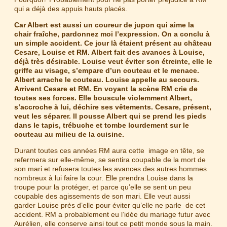
qui a déjà des appuis hauts placés.
Car Albert est aussi un coureur de jupon qui aime la
chair fraîche, pardonnez moi l’expression. On a conclu à
un simple accident. Ce jour là étaient présent au château
Cesare, Louise et RM. Albert fait des avances à Louise,
déjà très désirable. Louise veut éviter son étreinte, elle le
griffe au visage, s’empare d’un couteau et le menace.
Albert arrache le couteau. Louise appelle au secours.
Arrivent Cesare et RM. En voyant la scène RM crie de
toutes ses forces. Elle bouscule violemment Albert,
s’accroche à lui, déchire ses vêtements. Cesare, présent,
veut les séparer. Il pousse Albert qui se prend les pieds
dans le tapis, trébuche et tombe lourdement sur le
couteau au milieu de la cuisine.
Durant toutes ces années RM aura cette image en tête, se
refermera sur elle-même, se sentira coupable de la mort de
son mari et refusera toutes les avances des autres hommes
nombreux à lui faire la cour. Elle prendra Louise dans la
troupe pour la protéger, et parce qu’elle se sent un peu
coupable des agissements de son mari. Elle veut aussi
garder Louise près d’elle pour éviter qu’elle ne parle de cet
accident. RM a probablement eu l’idée du mariage futur avec
Aurélien, elle conserve ainsi tout ce petit monde sous la main.