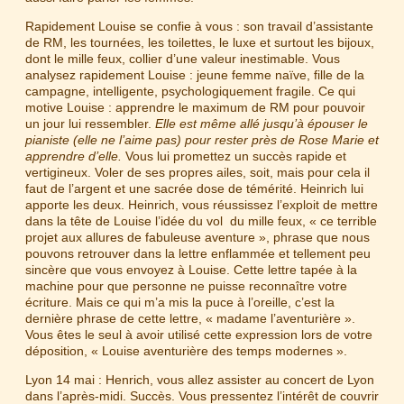
Rapidement Louise se confie à vous : son travail d’assistante
de RM, les tournées, les toilettes, le luxe et surtout les bijoux,
dont le mille feux, collier d’une valeur inestimable. Vous
analysez rapidement Louise : jeune femme naïve, fille de la
campagne, intelligente, psychologiquement fragile. Ce qui
motive Louise : apprendre le maximum de RM pour pouvoir
un jour lui ressembler.
Elle est même allé jusqu’à épouser le
pianiste (elle ne l’aime pas) pour rester près de Rose
Marie
et
apprendre d’elle.
Vous lui promettez un succès rapide et
vertigineux. Voler de ses propres ailes, soit, mais pour cela il
faut de l’argent et une sacrée dose de témérité. Heinrich lui
apporte les deux. Heinrich, vous réussissez l’exploit de mettre
dans la tête de Louise l’idée du vol du mille feux, « ce terrible
projet aux allures de fabuleuse aventure », phrase que nous
pouvons retrouver dans la lettre enflammée et tellement peu
sincère que vous envoyez à Louise. Cette lettre tapée à la
machine pour que personne ne puisse reconnaître votre
écriture. Mais ce qui m’a mis la puce à l’oreille, c’est la
dernière phrase de cette lettre, « madame l’aventurière ».
Vous êtes le seul à avoir utilisé cette expression lors de votre
déposition, « Louise aventurière des temps modernes ».
Lyon 14 mai : Henrich, vous allez assister au concert de Lyon
dans l’après-midi. Succès. Vous pressentez l’intérêt de couvrir