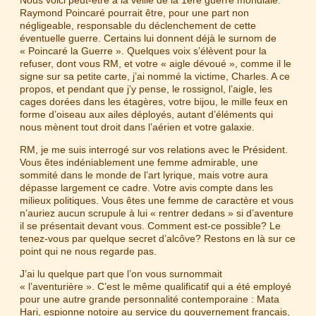
Nous voici peut-être à la veille de la 1ere guerre mondiale.
Raymond Poincaré pourrait être, pour une part non
négligeable, responsable du déclenchement de cette
éventuelle guerre. Certains lui donnent déjà le surnom de
« Poincaré la Guerre ». Quelques voix s’élèvent pour la
refuser, dont vous RM, et votre « aigle dévoué », comme il le
signe sur sa petite carte, j’ai nommé la victime, Charles. A ce
propos, et pendant que j’y pense, le rossignol, l’aigle, les
cages dorées dans les étagères, votre bijou, le mille feux en
forme d’oiseau aux ailes déployés, autant d’éléments qui
nous mènent tout droit dans l’aérien et votre galaxie.
RM, je me suis interrogé sur vos relations avec le Président.
Vous êtes indéniablement une femme admirable, une
sommité dans le monde de l’art lyrique, mais votre aura
dépasse largement ce cadre. Votre avis compte dans les
milieux politiques. Vous êtes une femme de caractère et vous
n’auriez aucun scrupule à lui « rentrer dedans » si d’aventure
il se présentait devant vous. Comment est-ce possible? Le
tenez-vous par quelque secret d’alcôve? Restons en là sur ce
point qui ne nous regarde pas.
J’ai lu quelque part que l’on vous surnommait
« l’aventurière ». C’est le même qualificatif qui a été employé
pour une autre grande personnalité contemporaine : Mata
Hari, espionne notoire au service du gouvernement français,