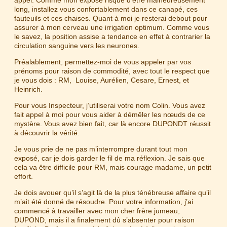
appel. Comme mon exposé risque d’être malheureusement
long, installez vous confortablement dans ce canapé, ces
fauteuils et ces chaises. Quant à moi je resterai debout pour
assurer à mon cerveau une irrigation optimum. Comme vous
le savez, la position assise a tendance en effet à contrarier la
circulation sanguine vers les neurones.
Préalablement, permettez-moi de vous appeler par vos
prénoms pour raison de commodité, avec tout le respect que
je vous dois : RM, Louise, Aurélien, Cesare, Ernest, et
Heinrich.
Pour vous Inspecteur, j’utiliserai votre nom Colin. Vous avez
fait appel à moi pour vous aider à démêler les nœuds de ce
mystère. Vous avez bien fait, car là encore DUPONDT réussit
à découvrir la vérité.
Je vous prie de ne pas m’interrompre durant tout mon
exposé, car je dois garder le fil de ma réflexion. Je sais que
cela va être difficile pour RM, mais courage madame, un petit
effort.
Je dois avouer qu’il s’agit là de la plus ténébreuse affaire qu’il
m’ait été donné de résoudre. Pour votre information, j’ai
commencé à travailler avec mon cher frère jumeau,
DUPOND, mais il a finalement dû s’absenter pour raison