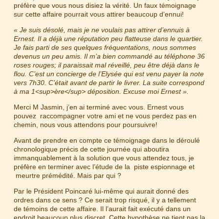
préfère que vous nous disiez la vérité. Un faux témoignage
sur cette affaire pourrait vous attirer beaucoup d’ennui!
« Je suis désolé, mais je ne voulais pas attirer d’ennuis à
Ernest. Il a déjà une réputation peu flatteuse dans le quartier.
Je fais parti de ses quelques fréquentations, nous sommes
devenus un peu amis. Il m’a bien commandé au téléphone 36
roses rouges; il paraissait mal réveillé, peu être déjà dans le
flou. C’est un concierge de l’Elysée qui est venu payer la note
vers 7h30. C’était avant de partir le livrer. La suite correspond
à ma 1<sup>ère</sup> déposition. Excuse moi Ernest ».
Merci M Jasmin, j’en ai terminé avec vous. Ernest vous
pouvez raccompagner votre ami et ne vous perdez pas en
chemin, nous vous attendons pour poursuivre!
Avant de prendre en compte ce témoignage dans le déroulé
chronologique précis de cette journée qui aboutira
immanquablement à la solution que vous attendez tous, je
préfère en terminer avec l’étude de la piste espionnage et
meurtre prémédité. Mais par qui ?
Par le Président Poincaré lui-même qui aurait donné des
ordres dans ce sens ? Ce serait trop risqué, il y a tellement
de témoins de cette affaire. Il l’aurait fait exécuté dans un
endroit beaucoup plus discret. Cette hypothèse ne tient pas la