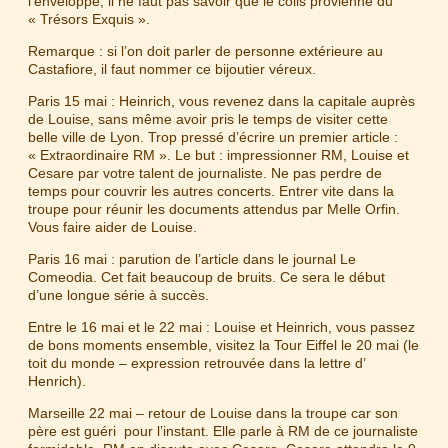
l’enveloppe, il ne faut pas savoir que le colis provienne du
« Trésors Exquis ».
Remarque : si l’on doit parler de personne extérieure au
Castafiore, il faut nommer ce bijoutier véreux.
Paris 15 mai : Heinrich, vous revenez dans la capitale auprès
de Louise, sans même avoir pris le temps de visiter cette
belle ville de Lyon. Trop pressé d’écrire un premier article :
« Extraordinaire RM ». Le but : impressionner RM, Louise et
Cesare par votre talent de journaliste. Ne pas perdre de
temps pour couvrir les autres concerts. Entrer vite dans la
troupe pour réunir les documents attendus par Melle Orfin.
Vous faire aider de Louise.
Paris 16 mai : parution de l’article dans le journal Le
Comeodia. Cet fait beaucoup de bruits. Ce sera le début
d’une longue série à succès.
Entre le 16 mai et le 22 mai : Louise et Heinrich, vous passez
de bons moments ensemble, visitez la Tour Eiffel le 20 mai (le
toit du monde – expression retrouvée dans la lettre d’
Henrich).
Marseille 22 mai – retour de Louise dans la troupe car son
père est guéri pour l’instant. Elle parle à RM de ce journaliste