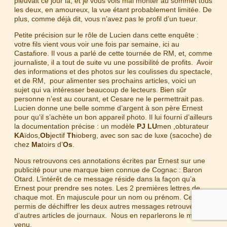
pleuvait ce jour là, et je vous vois mal monter au sommet tous
les deux, en amoureux, la vue étant probablement limitée. De
plus, comme déjà dit, vous n’avez pas le profil d’un tueur.
Petite précision sur le rôle de Lucien dans cette enquête :
votre fils vient vous voir une fois par semaine, ici au
Castafiore. Il vous a parlé de cette tournée de RM, et, comme
journaliste, il a tout de suite vu une possibilité de profits. Avoir
des informations et des photos sur les coulisses du spectacle,
et de RM, pour alimenter ses prochains articles, voici un
sujet qui va intéresser beaucoup de lecteurs. Bien sûr
personne n’est au courant, et Cesare ne le permettrait pas.
Lucien donne une belle somme d’argent à son père Ernest
pour qu’il s’achète un bon appareil photo. Il lui fourni d’ailleurs
la documentation précise : un modèle
PJ
LU
men ,obturateur
KA
ïdos,
Ob
jectif
Th
ioberg, avec son sac de luxe (sacoche) de
chez
Ma
toirs d’
Os
.
Nous retrouvons ces annotations écrites par Ernest sur une
publicité pour une marque bien connue de Cognac : Baron
Otard. L’intérêt de ce message réside dans la façon qu’a
Ernest pour prendre ses notes. Les 2 premières lettres de
chaque mot. En majuscule pour un nom ou prénom. Cela m’a
permis de déchiffrer les deux autres messages retrouvés sur
d’autres articles de journaux. Nous en reparlerons le moment
venu.