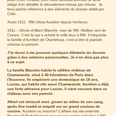
obligé d’en détailler le déroulement minute par minute. Je
ferai parfois référence à des éléments du dossier établi par
Colin.
Avant 1911 : RM côtoie Aurélien depuis l’enfance.
1911 – Décès d’Albert Blanche, mari de RM. Meilleur ami de
Cesare. C’est lui qui a acheté le mille feux à RM. Il fréquente
la famille d’Aurélien de Chanteloup, c’est-à-dire le pianiste
virtuose ici présent.
J’ai réussi à me procurer quelques éléments du dossier
grâce à des relations personnelles. Je n’en dirai pas plus
à ce sujet.
La famille Blanche habite le célèbre château de
Chamarande, situé à 40 kilomètres de Paris dans
l’Essonne. Ils emploient une domestique de 18 ans,
Louise, qui habite elle aussi Chamarande. Aurélien a déjà
une forte attirance pour Louise. Il vient souvent dans ce
château avec ses parents.
Albert est retrouvé mort, gisant au milieu de son sang,
après être tombé et empalé sur un grand couteau de
cuisine.
Accident ou meurtre? L’affaire est vite enterrée.
Pourquoi? Probablement pour ne pas porter préjudice à RM