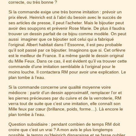
correcte, ou très bonne ?
Si la commande exige une très bonne imitation : prévoir un
prix élevé. Heinrich est à l’abri du besoin avec le succès de
ses articles de presse, il peut l’acheter. Mais le bijoutier peut
avoir des soupçons et prévenir Rose Marie. De plus il faudra
trouver un dessin parfait de ce bijou comme modèle. On peut
aussi imaginer que ce bijoutier soit celui qui a fabriqué
l’original. Albert habitait dans l’ Essonne, il est peu probable
qu’il soit passé par ce bijoutier. Imaginons que si. Cet orfèvre
est le meilleur de France. Il a même gardé le dessin original
du Mille Feux. Dans ce cas, il est évident qu’il va trouver cette
commande d’une imitation semblable à l’original pour le
moins louche. Il contactera RM pour avoir une explication. Le
plan tombe à l’eau.
Si la commande concerne une qualité moyenne voire
médiocre : partir d’un dessin approximatif, remplacer l’or et
les pierres précieuses par du cuivre et de la verroterie, RM
verra tout de suite que c’est une imitation, elle connaît son
Mille feux par cœur (brillance, poids, forme…). Là encore le
plan tombe à l’eau.
Question subsidiaire : pendant combien de temps RM doit
croire que c’est un vrai ? A mon avis le plus longtemps
possible, le temps qu’Heinrich disparaisse et se fasse oublier.