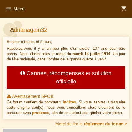
Aller
Menu
au
contenu
a
dnanagain32
Bonjour à toutes et à tous,
Rappelez-vous il y a un peu plus d’un siècle. 107 ans pour être
précis. Nous étions alors le matin du
mardi 14 juillet 1914
. Un jour
de fête nationale, dans l’ombre de la grande guerre à venir.
Cannes, récompenses et solution
officielle
Avertissement SPOIL
Ce forum contient de nombreux
indices
. Si vous aspirez à résoudre
cette énigme seul(e), nous vous conseillons alors vivement de le
parcourir avec
prudence
, afin de ne surtout pas gâcher votre plaisir.
Merci de lire le
règlement du forum