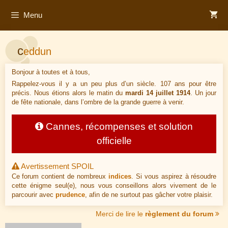
Aller
Menu
au
contenu
c
eddun
Bonjour à toutes et à tous,
Rappelez-vous il y a un peu plus d’un siècle. 107 ans pour être
précis. Nous étions alors le matin du
mardi 14 juillet 1914
. Un jour
de fête nationale, dans l’ombre de la grande guerre à venir.
Cannes, récompenses et solution
officielle
Avertissement SPOIL
Ce forum contient de nombreux
indices
. Si vous aspirez à résoudre
cette énigme seul(e), nous vous conseillons alors vivement de le
parcourir avec
prudence
, afin de ne surtout pas gâcher votre plaisir.
Merci de lire le
règlement du forum