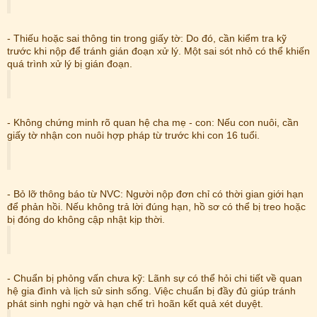
- Thiếu hoặc sai thông tin trong giấy tờ: Do đó, cần kiểm tra kỹ
trước khi nộp để tránh gián đoạn xử lý. Một sai sót nhỏ có thể khiến
quá trình xử lý bị gián đoạn.
- Không chứng minh rõ quan hệ cha mẹ - con: Nếu con nuôi, cần
giấy tờ nhận con nuôi hợp pháp từ trước khi con 16 tuổi.
- Bỏ lỡ thông báo từ NVC: Người nộp đơn chỉ có thời gian giới hạn
để phản hồi. Nếu không trả lời đúng hạn, hồ sơ có thể bị treo hoặc
bị đóng do không cập nhật kịp thời.
- Chuẩn bị phỏng vấn chưa kỹ: Lãnh sự có thể hỏi chi tiết về quan
hệ gia đình và lịch sử sinh sống. Việc chuẩn bị đầy đủ giúp tránh
phát sinh nghi ngờ và hạn chế trì hoãn kết quả xét duyệt.