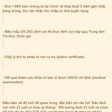
- Đơn I-864 kèm chứng từ tài chính: tờ khai thuế 3 năm gần nhất,
bảng lương, thư xác nhận thu nhập từ nhà tuyển dụng
- Biểu mẫu DS-260 (đơn xin thị thực định cư) nộp qua Trung tâm
Thị thực Quốc gia
- Giấy lý lịch tư pháp từ nơi cư trú (police certificate)
- Kết quả khám sức khỏe từ bác sĩ được USCIS chỉ định (medical
examination)
Điều kiện về độ tuổi rất quan trọng, đặc biệt với câu hỏi "bảo lãnh
con trên 21 tuổi có khác gì không". Đối tượng dưới 21 tuổi và chưa
kết hôn thuộc diện F2A (nếu người bảo trợ là thường trú nhân)