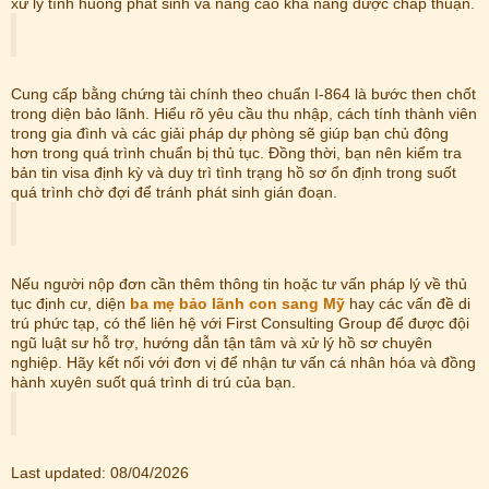
xử lý tình huống phát sinh và nâng cao khả năng được chấp thuận.
Cung cấp bằng chứng tài chính theo chuẩn I-864 là bước then chốt
trong diện bảo lãnh. Hiểu rõ yêu cầu thu nhập, cách tính thành viên
trong gia đình và các giải pháp dự phòng sẽ giúp bạn chủ động
hơn trong quá trình chuẩn bị thủ tục. Đồng thời, bạn nên kiểm tra
bản tin visa định kỳ và duy trì tình trạng hồ sơ ổn định trong suốt
quá trình chờ đợi để tránh phát sinh gián đoạn.
Nếu người nộp đơn cần thêm thông tin hoặc tư vấn pháp lý về thủ
tục định cư, diện
ba mẹ bảo lãnh con sang Mỹ
hay các vấn đề di
trú phức tạp, có thể liên hệ với First Consulting Group để được đội
ngũ luật sư hỗ trợ, hướng dẫn tận tâm và xử lý hồ sơ chuyên
nghiệp. Hãy kết nối với đơn vị để nhận tư vấn cá nhân hóa và đồng
hành xuyên suốt quá trình di trú của bạn.
Last updated: 08/04/2026