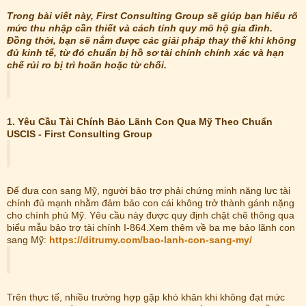
Trong bài viết này, First Consulting Group sẽ giúp bạn hiểu rõ
mức thu nhập cần thiết và cách tính quy mô hộ gia đình.
Đồng thời, bạn sẽ nắm được các giải pháp thay thế khi không
đủ kinh tế, từ đó chuẩn bị hồ sơ tài chính chính xác và hạn
chế rủi ro bị trì hoãn hoặc từ chối.
1. Yêu Cầu Tài Chính Bảo Lãnh Con Qua Mỹ Theo Chuẩn
USCIS - First Consulting Group
Để đưa con sang Mỹ, người bảo trợ phải chứng minh năng lực tài
chính đủ mạnh nhằm đảm bảo con cái không trở thành gánh nặng
cho chính phủ Mỹ. Yêu cầu này được quy định chặt chẽ thông qua
biểu mẫu bảo trợ tài chính I-864.Xem thêm về ba mẹ bảo lãnh con
sang Mỹ:
https://ditrumy.com/bao-lanh-con-sang-my/
Trên thực tế, nhiều trường hợp gặp khó khăn khi không đạt mức