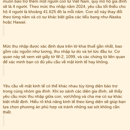
muốn bảo trợ thêm một người con từ Việt Nam, quy mô hộ gia đình
sẽ là 4 người. Theo mức thu nhập năm 2024, yêu cầu tối thiểu cho
hộ 4 người là khoảng 41.625 đô la mỗi năm. Con số này thay đổi
theo từng năm và có sự khác biệt giữa các tiểu bang như Alaska
hoặc Hawaii.
Mức thu nhập được xác định dựa trên tờ khai thuế gần nhất, bao
gồm các nguồn như lương, thu nhập tự do và lợi tức đầu tư. Cơ
quan này sẽ xem xét giấy tờ W-2, 1099, và các chứng từ liên quan
để xác minh bạn có đủ yêu cầu về mặt kinh tế hay không.
Yêu cầu về mặt kinh tế có thể khác nhau tùy từng diện bảo trợ
trong cùng nhóm gia đình. Khi so sánh các diện gia đình, sẽ thấy
yêu cầu mức thu nhập giữa con, vợ/chồng và cha mẹ có sự khác
biệt nhất định. Hiểu rõ khả năng kinh tế theo từng diện sẽ giúp bạn
lựa chọn phương án phù hợp và tránh những sai sót không cần
thiết.