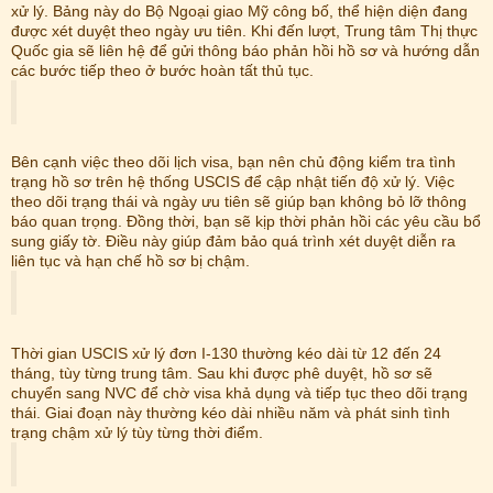
xử lý. Bảng này do Bộ Ngoại giao Mỹ công bố, thể hiện diện đang
được xét duyệt theo ngày ưu tiên. Khi đến lượt, Trung tâm Thị thực
Quốc gia sẽ liên hệ để gửi thông báo phản hồi hồ sơ và hướng dẫn
các bước tiếp theo ở bước hoàn tất thủ tục.
Bên cạnh việc theo dõi lịch visa, bạn nên chủ động kiểm tra tình
trạng hồ sơ trên hệ thống USCIS để cập nhật tiến độ xử lý. Việc
theo dõi trạng thái và ngày ưu tiên sẽ giúp bạn không bỏ lỡ thông
báo quan trọng. Đồng thời, bạn sẽ kịp thời phản hồi các yêu cầu bổ
sung giấy tờ. Điều này giúp đảm bảo quá trình xét duyệt diễn ra
liên tục và hạn chế hồ sơ bị chậm.
Thời gian USCIS xử lý đơn I-130 thường kéo dài từ 12 đến 24
tháng, tùy từng trung tâm. Sau khi được phê duyệt, hồ sơ sẽ
chuyển sang NVC để chờ visa khả dụng và tiếp tục theo dõi trạng
thái. Giai đoạn này thường kéo dài nhiều năm và phát sinh tình
trạng chậm xử lý tùy từng thời điểm.