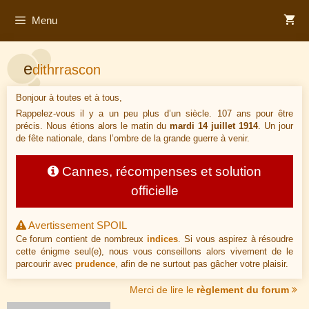
Aller
Menu
au
contenu
e
dithrrascon
Bonjour à toutes et à tous,
Rappelez-vous il y a un peu plus d’un siècle. 107 ans pour être
précis. Nous étions alors le matin du
mardi 14 juillet 1914
. Un jour
de fête nationale, dans l’ombre de la grande guerre à venir.
Cannes, récompenses et solution
officielle
Avertissement SPOIL
Ce forum contient de nombreux
indices
. Si vous aspirez à résoudre
cette énigme seul(e), nous vous conseillons alors vivement de le
parcourir avec
prudence
, afin de ne surtout pas gâcher votre plaisir.
Merci de lire le
règlement du forum