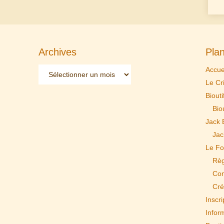
Archives
Plan
Archives
Accue
Le Cr
Biouti
Biou
Jack 
Jac
Le Fo
Règ
Con
Cré
Inscri
Infor