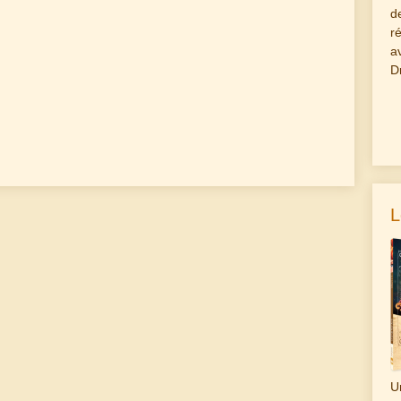
d
r
a
D
L
U