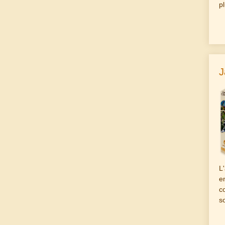
p
J
L
e
c
s