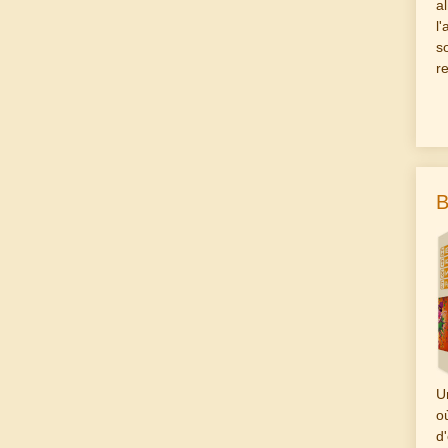
a
l
s
r
B
U
o
d