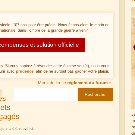
siècle. 107 ans pour être précis. Nous étions alors le matin du
 nationale, dans l’ombre de la grande guerre à venir.
mpenses et solution officielle
es
. Si vous aspirez à résoudre cette énigme seul(e), nous vous
urir avec
prudence
, afin de ne surtout pas gâcher votre plaisir.
Merci de lire le
règlement du forum
es
jets
J
gagés
m
r
jet n’a été trouvé ici.
d