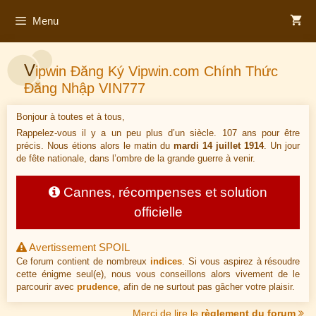
Aller
Menu
au
contenu
V
ipwin Đăng Ký Vipwin.com Chính Thức
Đăng Nhập VIN777
Bonjour à toutes et à tous,
Rappelez-vous il y a un peu plus d’un siècle. 107 ans pour être
précis. Nous étions alors le matin du
mardi 14 juillet 1914
. Un jour
de fête nationale, dans l’ombre de la grande guerre à venir.
Cannes, récompenses et solution
officielle
Avertissement SPOIL
Ce forum contient de nombreux
indices
. Si vous aspirez à résoudre
cette énigme seul(e), nous vous conseillons alors vivement de le
parcourir avec
prudence
, afin de ne surtout pas gâcher votre plaisir.
Merci de lire le
règlement du forum