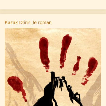
Kazak Drinn, le roman