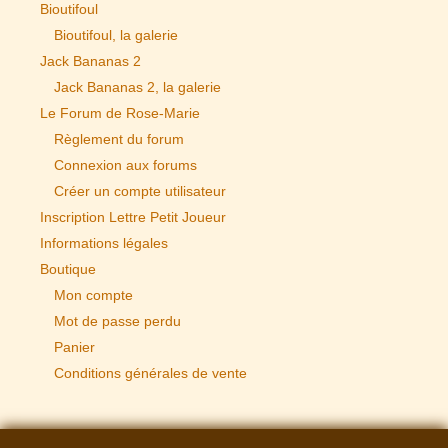
Bioutifoul
Bioutifoul, la galerie
Jack Bananas 2
Jack Bananas 2, la galerie
Le Forum de Rose-Marie
Règlement du forum
Connexion aux forums
Créer un compte utilisateur
Inscription Lettre Petit Joueur
Informations légales
Boutique
Mon compte
Mot de passe perdu
Panier
Conditions générales de vente