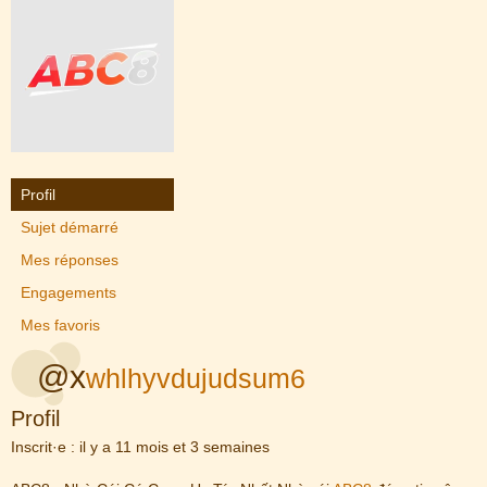
Profil
Sujet démarré
Mes réponses
Engagements
Mes favoris
@x
whlhyvdujudsum6
Profil
Inscrit·e : il y a 11 mois et 3 semaines