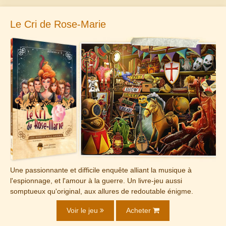
Le Cri de Rose-Marie
Une passionnante et difficile enquête alliant la musique à
l'espionnage, et l'amour à la guerre. Un livre-jeu aussi
somptueux qu'original, aux allures de redoutable énigme.
Voir le jeu
Acheter