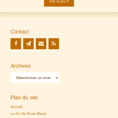
Voir le jeu
Contact
Archives
Archives
Plan du site
Accueil
Le Cri de Rose-Marie