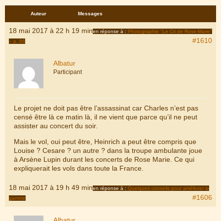
Auteur
Messages
18 mai 2017 à 22 h 19 min
en réponse à :
Photographie "Le Cri de Rose-Marie"
#1610
– p. 86
Albatur
Participant
Le projet ne doit pas être l’assassinat car Charles n’est pas
censé être là ce matin là, il ne vient que parce qu’il ne peut
assister au concert du soir.
Mais le vol, oui peut être, Heinrich a peut être compris que
Louise ? Cesare ? un autre ? dans la troupe ambulante joue
à Arsène Lupin durant les concerts de Rose Marie. Ce qui
expliquerait les vols dans toute la France.
18 mai 2017 à 19 h 49 min
en réponse à :
Quelques conseils pour améliorer la
#1606
gamme
Albatur