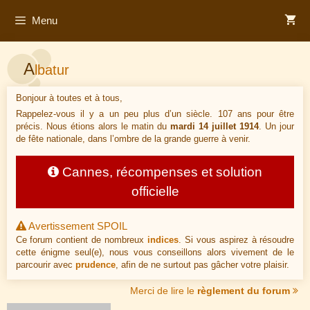
Aller
Menu
au
contenu
A
lbatur
Bonjour à toutes et à tous,
Rappelez-vous il y a un peu plus d’un siècle. 107 ans pour être
précis. Nous étions alors le matin du
mardi 14 juillet 1914
. Un jour
de fête nationale, dans l’ombre de la grande guerre à venir.
Cannes, récompenses et solution
officielle
Avertissement SPOIL
Ce forum contient de nombreux
indices
. Si vous aspirez à résoudre
cette énigme seul(e), nous vous conseillons alors vivement de le
parcourir avec
prudence
, afin de ne surtout pas gâcher votre plaisir.
Merci de lire le
règlement du forum