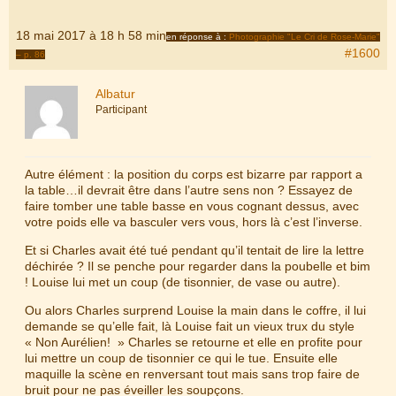
18 mai 2017 à 18 h 58 min
en réponse à :
Photographie "Le Cri de Rose-Marie"
#1600
– p. 86
Albatur
Participant
Autre élément : la position du corps est bizarre par rapport a
la table…il devrait être dans l’autre sens non ? Essayez de
faire tomber une table basse en vous cognant dessus, avec
votre poids elle va basculer vers vous, hors là c’est l’inverse.
Et si Charles avait été tué pendant qu’il tentait de lire la lettre
déchirée ? Il se penche pour regarder dans la poubelle et bim
! Louise lui met un coup (de tisonnier, de vase ou autre).
Ou alors Charles surprend Louise la main dans le coffre, il lui
demande se qu’elle fait, là Louise fait un vieux trux du style
« Non Aurélien! » Charles se retourne et elle en profite pour
lui mettre un coup de tisonnier ce qui le tue. Ensuite elle
maquille la scène en renversant tout mais sans trop faire de
bruit pour ne pas éveiller les soupçons.