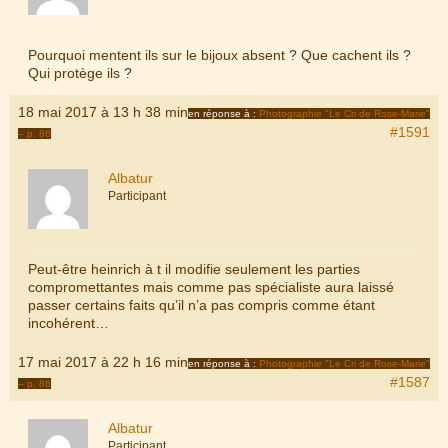
Pourquoi mentent ils sur le bijoux absent ? Que cachent ils ?
Qui protège ils ?
18 mai 2017 à 13 h 38 min
en réponse à :
Photographie "Le Cri de Rose-Marie"
#1591
– p. 86
Albatur
Participant
Peut-être heinrich à t il modifie seulement les parties
compromettantes mais comme pas spécialiste aura laissé
passer certains faits qu’il n’a pas compris comme étant
incohérent…
17 mai 2017 à 22 h 16 min
en réponse à :
Photographie "Le Cri de Rose-Marie"
#1587
– p. 86
Albatur
Participant