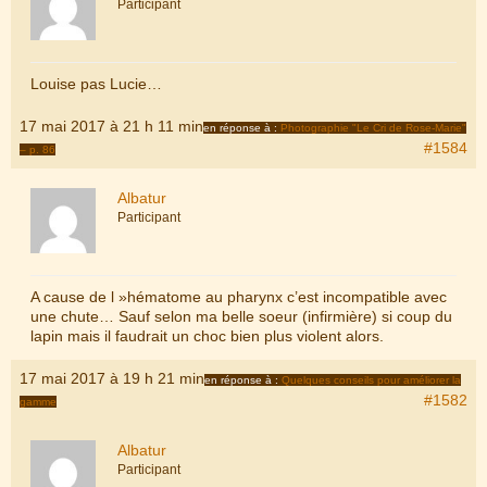
Participant
Louise pas Lucie…
17 mai 2017 à 21 h 11 min
en réponse à :
Photographie "Le Cri de Rose-Marie"
#1584
– p. 86
Albatur
Participant
A cause de l »hématome au pharynx c’est incompatible avec
une chute… Sauf selon ma belle soeur (infirmière) si coup du
lapin mais il faudrait un choc bien plus violent alors.
17 mai 2017 à 19 h 21 min
en réponse à :
Quelques conseils pour améliorer la
#1582
gamme
Albatur
Participant