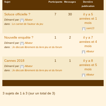
Sujet
Participants
Messages
Dernière
publication
Soluce officielle ?
7
30
il y a 5
années et 1
Démarré par:
Albatur
mois
dans :
Le carnet de l’auteur du jeu
sam13
Nouvelle enquête ?
1
2
il y a 7
années et 4
Démarré par:
Albatur
mois
dans :
Je discute librement du livre-jeu et du forum
Albatur
Cannes 2018
1
1
il y a 8
années et 5
Démarré par:
Albatur
mois
dans :
Je discute librement du livre-jeu et du forum
Albatur
3 sujets de 1 à 3 (sur un total de 3)