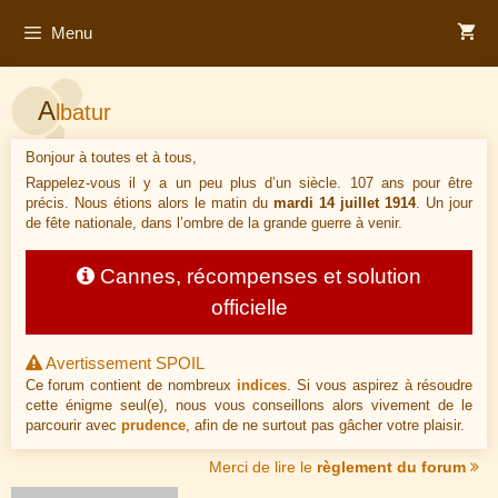
Aller
Menu
au
contenu
A
lbatur
Bonjour à toutes et à tous,
Rappelez-vous il y a un peu plus d’un siècle. 107 ans pour être
précis. Nous étions alors le matin du
mardi 14 juillet 1914
. Un jour
de fête nationale, dans l’ombre de la grande guerre à venir.
Cannes, récompenses et solution
officielle
Avertissement SPOIL
Ce forum contient de nombreux
indices
. Si vous aspirez à résoudre
cette énigme seul(e), nous vous conseillons alors vivement de le
parcourir avec
prudence
, afin de ne surtout pas gâcher votre plaisir.
Merci de lire le
règlement du forum