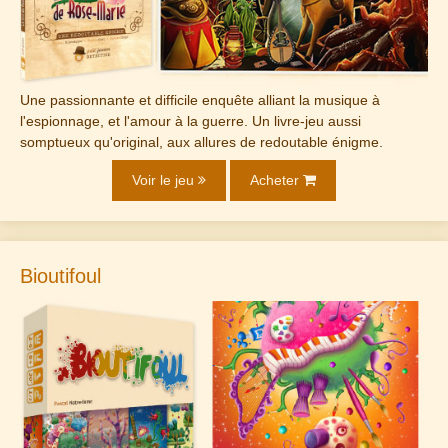
Une passionnante et difficile enquête alliant la musique à
l'espionnage, et l'amour à la guerre. Un livre-jeu aussi
somptueux qu'original, aux allures de redoutable énigme.
Voir le jeu
Acheter
Bioutifoul