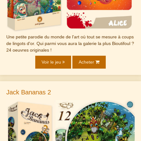
Une petite parodie du monde de l'art où tout se mesure à coups
de lingots d'or. Qui parmi vous aura la galerie la plus Bioutifoul ?
24 oeuvres originales !
Voir le jeu
Acheter
Jack Bananas 2