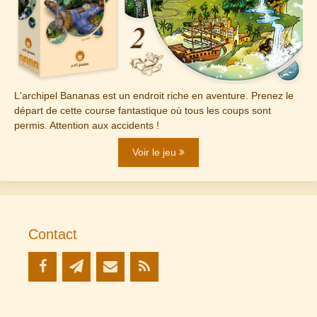
L'archipel Bananas est un endroit riche en aventure. Prenez le
départ de cette course fantastique où tous les coups sont
permis. Attention aux accidents !
Voir le jeu
Contact