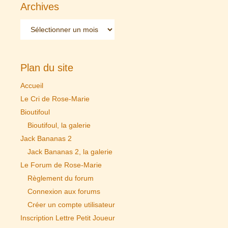
Archives
Archives
Plan du site
Accueil
Le Cri de Rose-Marie
Bioutifoul
Bioutifoul, la galerie
Jack Bananas 2
Jack Bananas 2, la galerie
Le Forum de Rose-Marie
Règlement du forum
Connexion aux forums
Créer un compte utilisateur
Inscription Lettre Petit Joueur