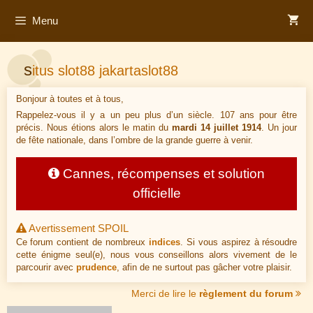
Aller
Menu
au
contenu
s
itus slot88 jakartaslot88
Bonjour à toutes et à tous,
Rappelez-vous il y a un peu plus d’un siècle. 107 ans pour être
précis. Nous étions alors le matin du
mardi 14 juillet 1914
. Un jour
de fête nationale, dans l’ombre de la grande guerre à venir.
Cannes, récompenses et solution
officielle
Avertissement SPOIL
Ce forum contient de nombreux
indices
. Si vous aspirez à résoudre
cette énigme seul(e), nous vous conseillons alors vivement de le
parcourir avec
prudence
, afin de ne surtout pas gâcher votre plaisir.
Merci de lire le
règlement du forum