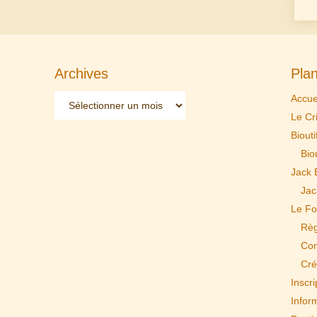
Archives
Plan
Archives
Accue
Le Cr
Biouti
Biou
Jack 
Jac
Le Fo
Règ
Con
Cré
Inscri
Infor