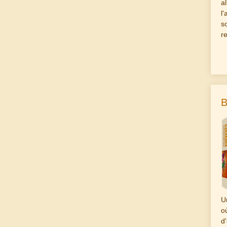
a
l
s
r
B
U
o
d