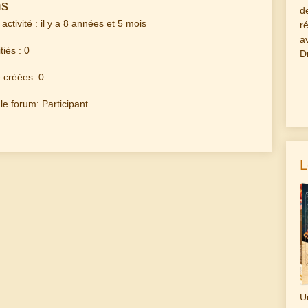
ms
d
activité : il y a 8 années et 5 mois
r
a
tiés : 0
D
 créées: 0
le forum: Participant
L
U