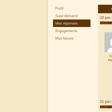
Profil
Sujet démarré
22 juin
Mes réponses
Leglise – 
Engagements
Mes favoris
s
Par
21 juin
Leglise – 