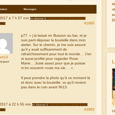
d
r
Auteur
Messages
a
 2017 à 7 h 57 min
en réponse à :
Procès-verbal du témoin Ernest
D
#1885
p. 74
p77: « j’ai laissé mr Buisson au bar, et je
suis parti déposer la bouteille dans mon
atelier. Sur le chemin, je me suis assuré
qu’il y avait suffisamment de
rafraîchissement pour tout le monde… J’en
am13
ai aussi profité pour regarder Rose-
L
ticipant
Marie… Juste assez pour que je puisse
m’en souvenir route ma vie…. »
Il peut prendre la photo qu’à ce moment là
et donc avec la bouteille, vu qu’il revient
pas dans le coin avant 9h13.
 2017 à 22 h 55 min
en réponse à :
Procès-verbal du témoin Ernest
#1883
p. 74
U