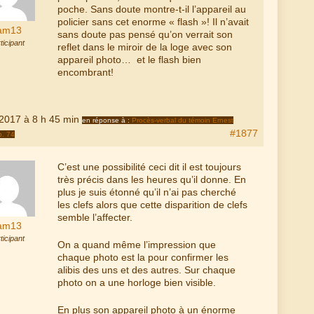
poche. Sans doute montre-t-il l’appareil au
policier sans cet enorme « flash »! Il n’avait
am13
sans doute pas pensé qu’on verrait son
ticipant
reflet dans le miroir de la loge avec son
appareil photo… et le flash bien
encombrant!
 2017 à 8 h 45 min
en réponse à :
Procès-verbal du témoin Ernest
#1877
p. 74
C’est une possibilité ceci dit il est toujours
très précis dans les heures qu’il donne. En
plus je suis étonné qu’il n’ai pas cherché
les clefs alors que cette disparition de clefs
semble l’affecter.
am13
ticipant
On a quand même l’impression que
chaque photo est la pour confirmer les
alibis des uns et des autres. Sur chaque
photo on a une horloge bien visible.
En plus son appareil photo à un énorme