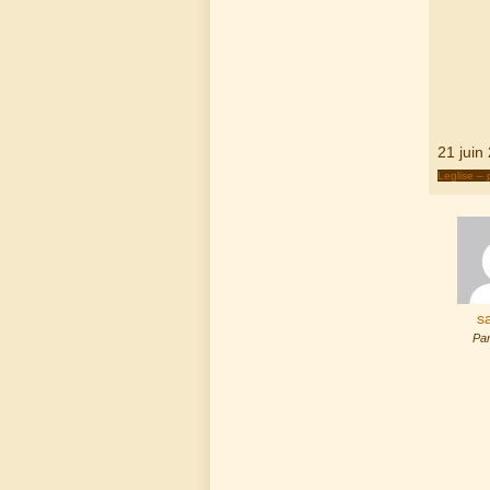
21 juin
Leglise – 
s
Par