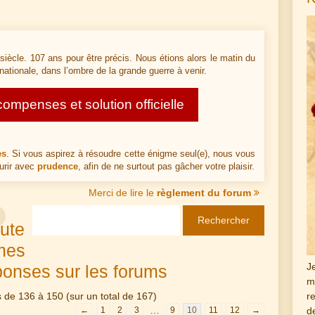
siècle. 107 ans pour être précis. Nous étions alors le matin du
 nationale, dans l’ombre de la grande guerre à venir.
mpenses et solution officielle
es
. Si vous aspirez à résoudre cette énigme seul(e), nous vous
urir avec
prudence
, afin de ne surtout pas gâcher votre plaisir.
Merci de lire le
règlement du forum
ute
mes
J
ponses sur les forums
m
r
s de 136 à 150 (sur un total de 167)
…
d
←
1
2
3
9
10
11
12
→