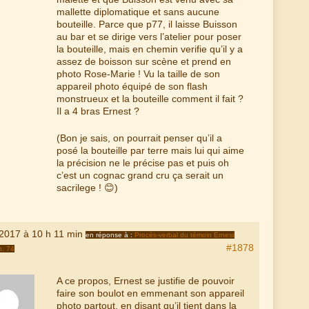
mallette diplomatique et sans aucune
bouteille. Parce que p77, il laisse Buisson
au bar et se dirige vers l’atelier pour poser
la bouteille, mais en chemin verifie qu’il y a
assez de boisson sur scène et prend en
photo Rose-Marie ! Vu la taille de son
appareil photo équipé de son flash
monstrueux et la bouteille comment il fait ?
Il a 4 bras Ernest ?
(Bon je sais, on pourrait penser qu’il a
posé la bouteille par terre mais lui qui aime
la précision ne le précise pas et puis oh
c’est un cognac grand cru ça serait un
sacrilege ! 😊)
 2017 à 10 h 11 min
en réponse à :
Procès-verbal du témoin Ernest
#1878
p. 74
A ce propos, Ernest se justifie de pouvoir
faire son boulot en emmenant son appareil
photo partout, en disant qu’il tient dans la