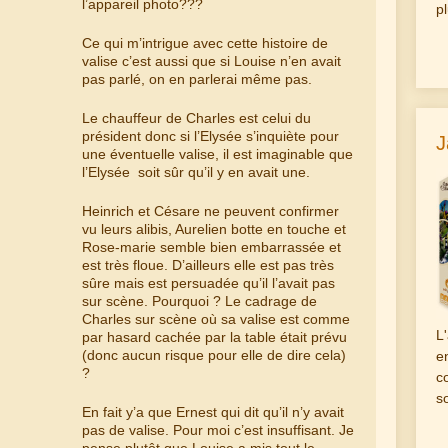
l’appareil photo???
p
Ce qui m’intrigue avec cette histoire de
valise c’est aussi que si Louise n’en avait
pas parlé, on en parlerai même pas.
Le chauffeur de Charles est celui du
président donc si l’Elysée s’inquiète pour
J
une éventuelle valise, il est imaginable que
l’Elysée soit sûr qu’il y en avait une.
Heinrich et Césare ne peuvent confirmer
vu leurs alibis, Aurelien botte en touche et
Rose-marie semble bien embarrassée et
est très floue. D’ailleurs elle est pas très
sûre mais est persuadée qu’il l’avait pas
sur scène. Pourquoi ? Le cadrage de
Charles sur scène où sa valise est comme
L
par hasard cachée par la table était prévu
(donc aucun risque pour elle de dire cela)
e
?
c
s
En fait y’a que Ernest qui dit qu’il n’y avait
pas de valise. Pour moi c’est insuffisant. Je