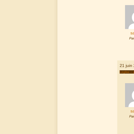
s
Par
21 juin
Leglise – 
s
Par