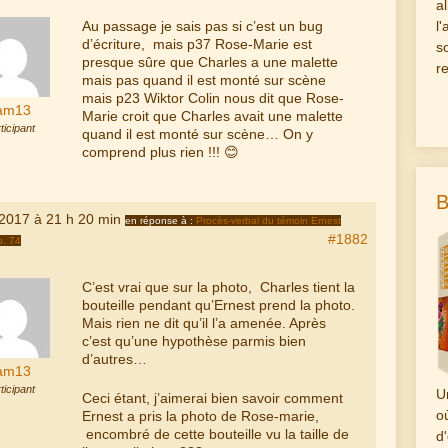
a
l
Au passage je sais pas si c’est un bug
d’écriture, mais p37 Rose-Marie est
s
presque sûre que Charles a une malette
r
mais pas quand il est monté sur scène
mais p23 Wiktor Colin nous dit que Rose-
am13
Marie croit que Charles avait une malette
ticipant
quand il est monté sur scène… On y
comprend plus rien !!! 😊
B
 2017 à 21 h 20 min
en réponse à :
Procès-verbal du témoin Ernest
#1882
p. 74
C’est vrai que sur la photo, Charles tient la
bouteille pendant qu’Ernest prend la photo.
Mais rien ne dit qu’il l’a amenée. Après
c’est qu’une hypothèse parmis bien
d’autres…
am13
ticipant
U
Ceci étant, j’aimerai bien savoir comment
o
Ernest a pris la photo de Rose-marie,
encombré de cette bouteille vu la taille de
d