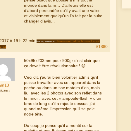
pense plutôt que Louise a mis tout le
monde dans la m… D’ailleurs elle est
d’abord persuadée qu’il y avait une valise
et visiblement quelqu’un l’a fait par la suite
changer d’avis…
 2017 à 19 h 22 min
en réponse à :
Procès-verbal du témoin Ernest
#1880
p. 74
50x95x203mm pour 900gr c’est clair que
ça devait être révolutionnaire ! 😊
Ceci dit, j’aurai bien volontier admis qu’il
puisse travailler avec cet appareil dans la
am13
poche ou dans un sac matoirs d’os, mais
ticipant
là, avec les 2 photos avec son reflet dans
le miroir, avec cet « ampoule-flash » d’un
bras de long qu’il a rajouté dessus, j’ai
quand même l’impression qu’il se paie
notre tête.
Du coup je pense qu’il a mentit sur la
malette et que Buisson est venu avec sa