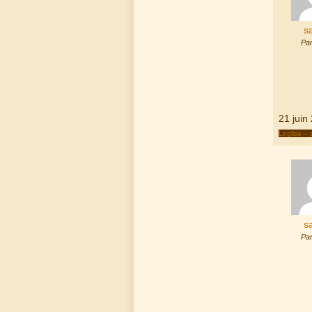
s
Par
21 juin
Leglise – 
s
Par